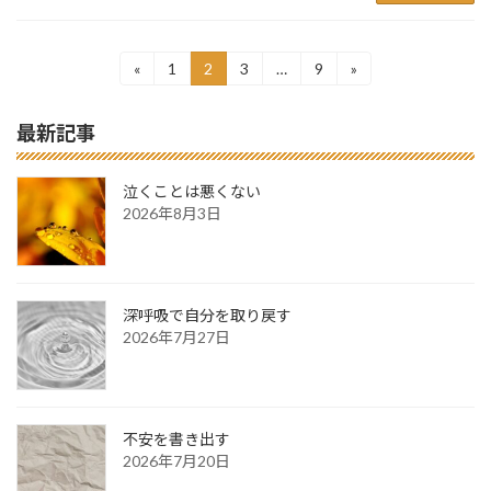
投
«
1
2
3
…
9
»
固
固
固
固
定
定
定
定
稿
ペ
ペ
ペ
ペ
最新記事
ー
ー
ー
ー
の
ジ
ジ
ジ
ジ
ペ
泣くことは悪くない
ー
2026年8月3日
ジ
送
深呼吸で自分を取り戻す
り
2026年7月27日
不安を書き出す
2026年7月20日