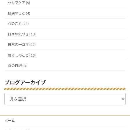
セルフケア (5)
健康のこと (4)
心のこと (11)
日々の気づき (18)
日常の一コマ (25)
暮らしのこと (13)
食の日記 (3)
ブログアーカイブ
ブ
ロ
グ
ア
ー
ホーム
カ
イ